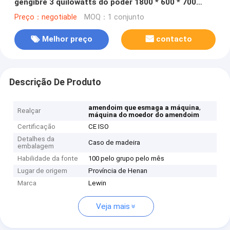
gengibre 3 quilowatts do poder 1800 * 600 * 700
milímetros
Preço：negotiable
MOQ：1 conjunto
Melhor preço
contacto
Descrição De Produto
,
amendoim que esmaga a máquina
Realçar
máquina do moedor do amendoim
Certificação
CE ISO
Detalhes da
Caso de madeira
embalagem
Habilidade da fonte
100 pelo grupo pelo mês
Lugar de origem
Província de Henan
Marca
Lewin
Veja mais