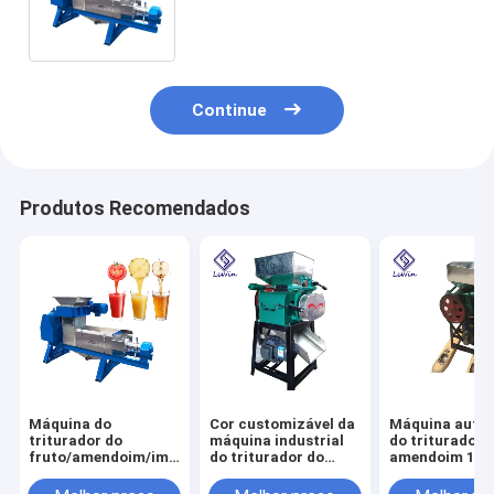
quilowatts do poder 1800 * 600 *
700 milímetros
Continue
Produtos Recomendados
Máquina do
Cor customizável da
Máquina auto
triturador do
máquina industrial
do triturador 
fruto/amendoim/imprensa
do triturador do
amendoim 100
de parafuso
amendoim da
1500 Kg/H do d
comercial do moedor
capacidade maior
capacidade 70