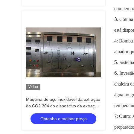
com temper
3.
Coluna 
está dispo
4: Bomba 
atuador q
5.
Sistema
6.
Inversã
chaleira d
Vídeo
água no gr
Máquina de aço inoxidável da extração
remperatu
do CO2 304 do dispositivo da extração
do óleo de CBD
7: Outro: 
Obtenha o melhor preço
preparados