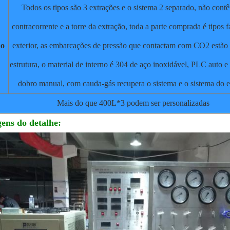
Todos os tipos são 3 extrações e o sistema 2 separado, não cont
contracorrente e a torre da extração, toda a parte comprada é tipos
ão
exterior, as embarcações de pressão que contactam com CO2 estã
estrutura, o material de interno é 304 de aço inoxidável, PLC auto e
dobro manual, com cauda-gás recupera o sistema e o sistema do e
Mais do que 400L*3 podem ser personalizadas
gens do detalhe: