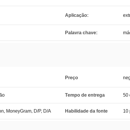
Aplicação:
ext
Palavra chave:
máq
Preço
neg
rão
Tempo de entrega
50 
ion, MoneyGram, D/P, D/A
Habilidade da fonte
10 