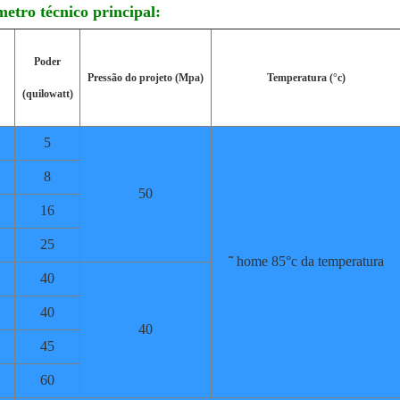
metro técnico principal:
Poder
Pressão do projeto (Mpa)
Temperatura (°c)
(quilowatt)
5
8
50
16
25
˜
home 85°c da temperatura
40
40
40
45
60