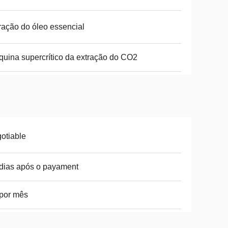
ração do óleo essencial
uina supercrítico da extração do CO2
otiable
dias após o payament
por mês