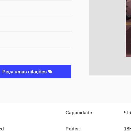
Peça umas citações
Capacidade:
5L
ed
Poder:
18