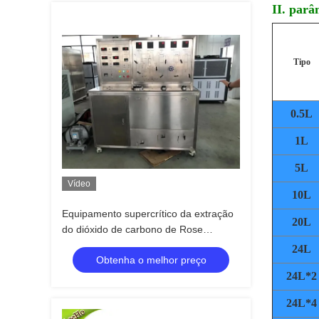
II. parâ
Tipo
0.5L
1L
5L
Vídeo
10L
Equipamento supercrítico da extração
20L
do dióxido de carbono de Rose
Essential Oil Extraction Device
24L
Obtenha o melhor preço
24L*2
24L*4