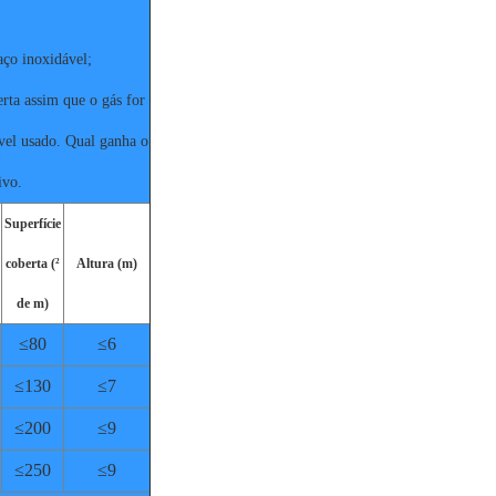
aço inoxidável;
erta assim que o gás for
ável usado. Qual ganha o
ivo.
Superfície
coberta (²
Altura (m)
de m)
≤80
≤6
≤130
≤7
≤200
≤9
≤250
≤9