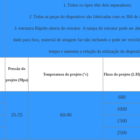
Todos os tipos têm dois separadores;
1.
Todas as peças do dispositivo são fabricadas com os 304 de 
2.
estrutura Rápido-aberta do extrator: A tampa do extrator pode ser ab
3.
dado para fora, material de selagem faz não inchando e pode ser recicl
tempo e aumenta a relação da utilização do disposit
Pressão do
Temperatura do projeto (°c)
Fluxo do projeto (L/H)
projeto (Mpa)
600
3
1000
35-55
60-90
3
1500
3
2500