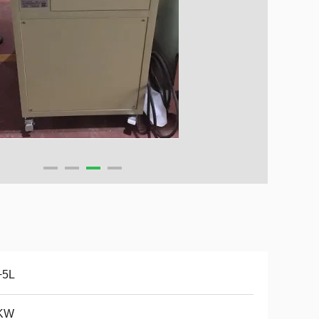
+5L
KW