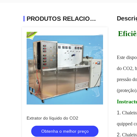
Descri
PRODUTOS RELACIONADOS
Efici
Este dispo
do CO2, bo
pressão do
(proteção)
Instract
1.
Chaleir
Extrator do líquido do CO2
quipped co
Obtenha o melhor preço
2.
Chaleir