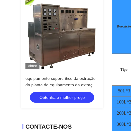
Descrição
Vídeo
Tipo
equipamento supercrítico da extração
da planta do equipamento da extração
50L*3
do CO2 10L
Obtenha o melhor preço
100L*
200L*
300L*
CONTACTE-NOS