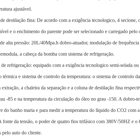
atura ajustável.
de destilação fina: De acordo com a exigência tecnologico, 4 secione, 
nível e o enchimento do parente pode ser selecionado e carregado pelo c
de alta pressão: 20L/40Mpa.h dobro-atuador, modulação de frequênci
uemodula, a cabeça da bomba com sistema de refrigeração.
 de refrigeração: equipado com a exigência tecnologico semi-selada ou
o térmica e sistema de controlo da temperatura: o sistema de controlo d
a extração, a chaleira da separação e a coluna de destilação fina respec
au -85 e na temperatura da circulação do óleo no grau -150. A dobro-tel
re do banho maria e para medir a temperatura do líquido do CO2 com a
A fonte da tensão, o poder de quatro fios trifásico com 380V/50HZ e
 pelo auto do cliente.