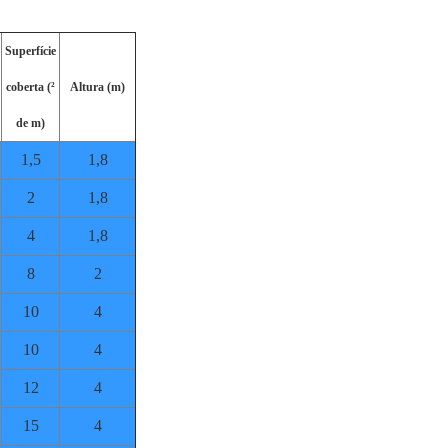
Superfície
coberta (²
Altura (m)
de m)
1,5
1,8
2
1,8
4
1,8
8
2
10
4
10
4
12
4
15
4