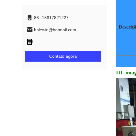
86--15617821227
Descriç
hnlewin@hotmail.com
Contato agora
III. ima