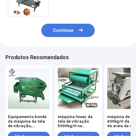
máquina de casca da porca de
caju da máquina
Continue
Produtos Recomendados
Equipamento bonde
máquina linear da
máquina de vi
da máquina da tela
tela de vibração
400kg/H da pe
de vibração,
5000kg/H na
da areia da av
equipamento
indústria de
2.2kw com a
industrial da tela de
transformação
plataforma tr