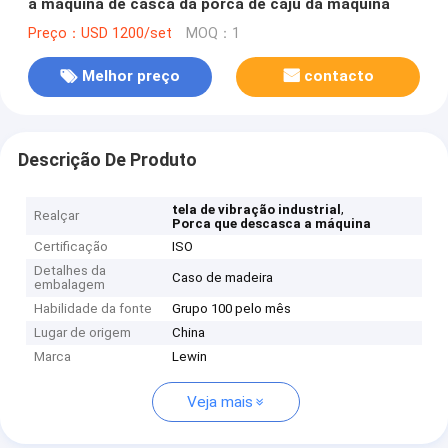
a máquina de casca da porca de caju da máquina
Preço：USD 1200/set
MOQ：1
Melhor preço
contacto
Descrição De Produto
,
tela de vibração industrial
Realçar
Porca que descasca a máquina
Certificação
ISO
Detalhes da
Caso de madeira
embalagem
Habilidade da fonte
Grupo 100 pelo mês
Lugar de origem
China
Marca
Lewin
Veja mais