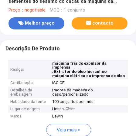
sementes do sésamo do cacau da máquina da
imprensa da pressão do Mpa
Preço：negotiable
MOQ：1 conjunto
Melhor preço
contacto
Descrição De Produto
máquina fria do expulsor da
imprensa
Realçar
,
,
Extrator do óleo hidráulico
máquina elétrica da imprensa de óleo
Certificação
ISO CE
Detalhes da
Pacote de madeira do
embalagem
caso/personalizado
Habilidade da fonte
100 conjuntos por mês
Lugar de origem
Henan, China
Marca
Lewin
Veja mais