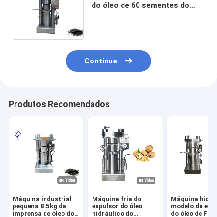
do óleo de 60 sementes do
sésamo do cacau da máquina
da imprensa da pressão do
Mpa
Continue
Produtos Recomendados
Máquina industrial
Máquina fria do
Máquina hidrá
pequena 8.5kg da
expulsor do óleo
modelo da ext
imprensa de óleo do
hidráulico do
do óleo de Fla